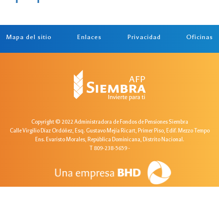
Mapa del sitio
Enlaces
Privacidad
Oficinas
Copyright © 2022 Administradora de Fondos de Pensiones Siembra
Calle Virgilio Díaz Ordóñez, Esq. Gustavo Mejía Ricart, Primer Piso, Edif. Mezzo Tempo
Ens. Evaristo Morales, República Dominicana, Distrito Nacional.
T 809-238-5659
-